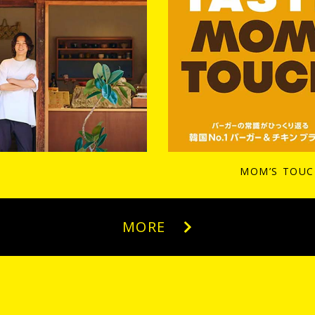
MOM’S TO
MORE