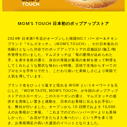
MOM’S TOUCH 日本初のポップアップストア
2024年 日本第1号店がオープンした韓国NO.1 バーガー＆チキン
ブランド『マムズタッチ』（MOM’S TOUCH）。その日本進出の
先駆けとなった渋谷でのポップアップストアの店舗設計/施工/制
作管理を行いました。マムズタッチは「母の愛情が込められた
手」を表す名前の通り、自分の母親が最高の食材を使って料理を
してくれたような贅沢な味わいが特徴。店頭で生地からすべての
プロセスを手作りで行う、こだわり抜いた美味しさにより韓国で
人気を博しています。
ブランド名をひっくり返すと現れる WOW というキーワードを元
にした 「WOW TASTE, MOM’S TOUCH」が今回のポップアップ
ストアのスローガン。このスローガンの通り、マムズタッチの提
供する美味しい驚きと感動を、日本のお客様に伝えるお手伝い
を、弊社が行いました。オープンから 10 日間でおよそ 10,000
人のお客様がご来場。「これまでのどのハンバーガーよりも美味
しかった」「お店ができたらまた食べたい」という声を多く頂
き、お客様満足の高い大盛況のイベントとなりました。