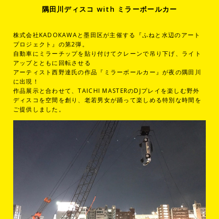
隅田川ディスコ with ミラーボールカー
株式会社KADOKAWAと墨田区が主催する『ふねと水辺のアート
プロジェクト』の第2弾。
自動車にミラーチップを貼り付けてクレーンで吊り下げ、ライト
アップとともに回転させる
アーティスト西野達氏の作品『ミラーボールカー』が夜の隅田川
に出現！
作品展示と合わせて、TAICHI MASTERのDJプレイを楽しむ野外
ディスコを空間を創り、老若男女が踊って楽しめる特別な時間を
ご提供しました。